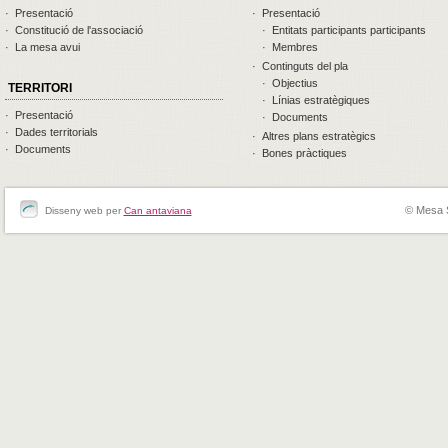
· Presentació
· Presentació
· Constitució de l'associació
· Entitats participants participants
· La mesa avui
· Membres
· Continguts del pla
· Objectius
TERRITORI
· Línias estratègiques
· Presentació
· Documents
· Dades territorials
· Altres plans estratègics
· Documents
· Bones pràctiques
© Mesa 
Disseny web per
Can antaviana