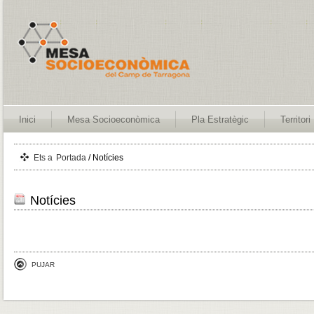
Inici
Mesa Socioeconòmica
Pla Estratègic
Territori
Ets a
Portada
/ Notícies
Notícies
PUJAR