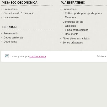
MESA
SOCIOECONÒMICA
PLA
ESTRATÈGIC
· Presentació
· Presentació
· Constitució de l'associació
· Entitats participants participants
· La mesa avui
· Membres
· Continguts del pla
· Objectius
TERRITORI
· Línias estratègiques
· Presentació
· Documents
· Dades territorials
· Altres plans estratègics
· Documents
· Bones pràctiques
© Mesa 
Disseny web per
Can antaviana